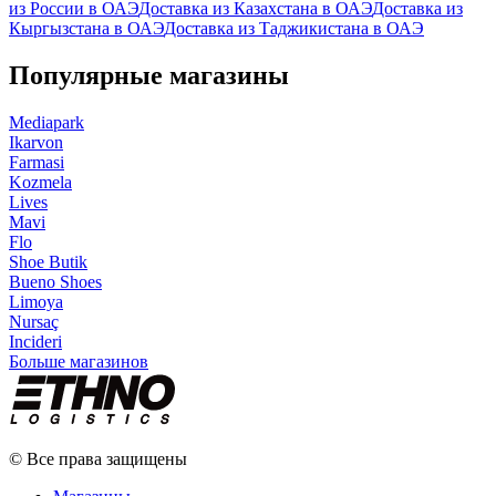
из России в ОАЭ
Доставка из Казахстана в ОАЭ
Доставка из
Кыргызстана в ОАЭ
Доставка из Таджикистана в ОАЭ
Популярные магазины
Mediapark
Ikarvon
Farmasi
Kozmela
Lives
Mavi
Flo
Shoe Butik
Bueno Shoes
Limoya
Nursaç
Incideri
Больше магазинов
© Все права защищены